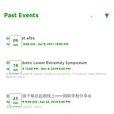
zoom test afee
09
Jun 9, 2021 8:05 AM - Jun 9, 2021 10:00 AM
Jun
2019 Diabetic Lower Extremity Symposium
18
Jun 18, 2019 12:00 PM - Nov 8, 2019 5:20 PM
Jun
Rotunda, Joseph B. Martin Conference Center, 77 Avenue Louis Pasteur
Boston, MA 0...
如何不让孩子输在起跑线上——国际学校分享会
25
Apr 25, 2019 9:00 AM - Apr 25, 2019 5:00 PM
Apr
英国大使馆, 北京市, China