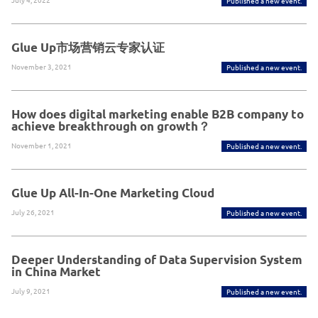
Published a new event.
Glue Up市场营销云专家认证
November 3, 2021
Published a new event.
How does digital marketing enable B2B company to
achieve breakthrough on growth？
November 1, 2021
Published a new event.
Glue Up All-In-One Marketing Cloud
July 26, 2021
Published a new event.
Deeper Understanding of Data Supervision System
in China Market
July 9, 2021
Published a new event.