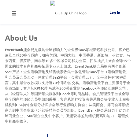
Log In
About Us
EventBank捷会易是极具全球影响力的企业级SaaS领域新锐科技公司。客户已
遍及全球50多个国家，拥有美国、中国大陆、中国香港、新加坡、菲律宾、马
来西亚、俄罗斯、南非等10多个区域公司和办公室。团队成员由来自全球15个
国家的技术专家和商务拓展专业人士组成。EventBank捷会易拥有两个创新
SaaS产品：企业活动营销及销售线索收集一体化管理SaaS平台（活动营销云）
和会员及会员互动一体化管理SaaS平台（会员管理云）。全平台拥有10种语
言，其中聚合收款模块支持近70个币种的交易。活动营销云平台主要服务于企
业市场部，客户从KPMG毕马威等500强企业到Facebook等顶级互联网公司；
从《经济学人》等国际顶尖媒体到Coach等时尚品牌。会员管理云平台被全球
多个国家的顶级会员型组织采用，客户从迪拜投资者关系协会等专业人士服务
机构到CFA特许金融分析师协会等行业影响力协会；从美商会、德商会等顶级
商会到中国企业家俱乐部等精英会员型组织。EventBank捷会易致力于助力全
球商业企业、500强企业及中小客户、政府及非盈利组织提高影响力、运营效
率和商业收入。