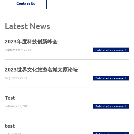
Contact Us
Latest News
2023年度科技创新峰会
September 4, 2023
Published a new event.
2023世界文化旅游名城太原论坛
August 14, 2023
Published a new event.
Test
February 27, 2023
Published a new event.
test
July 4, 2022