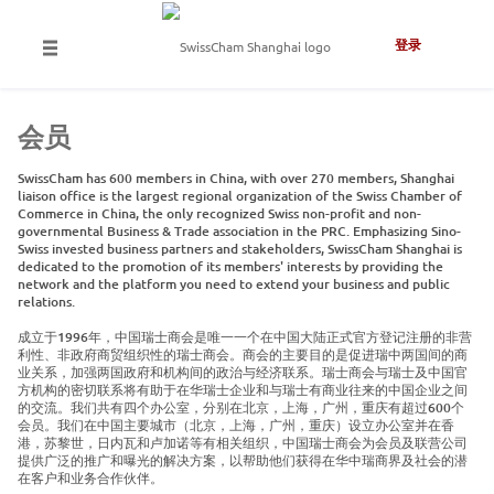
登录
会员
SwissCham has 600 members in China, with over 270 members, Shanghai
liaison office is the largest regional organization of the Swiss Chamber of
Commerce in China, the only recognized Swiss non-profit and non-
governmental Business & Trade association in the PRC. Emphasizing Sino-
Swiss invested business partners and stakeholders, SwissCham Shanghai is
dedicated to the promotion of its members' interests by providing the
network and the platform you need to extend your business and public
relations.
成立于1996年，中国瑞士商会是唯一一个在中国大陆正式官方登记注册的非营
利性、非政府商贸组织性的瑞士商会。商会的主要目的是促进瑞中两国间的商
业关系，加强两国政府和机构间的政治与经济联系。瑞士商会与瑞士及中国官
方机构的密切联系将有助于在华瑞士企业和与瑞士有商业往来的中国企业之间
的交流。我们共有四个办公室，分别在北京，上海，广州，重庆有超过600个
会员。我们在中国主要城市（北京，上海，广州，重庆）设立办公室并在香
港，苏黎世，日内瓦和卢加诺等有相关组织，中国瑞士商会为会员及联营公司
提供广泛的推广和曝光的解决方案，以帮助他们获得在华中瑞商界及社会的潜
在客户和业务合作伙伴。