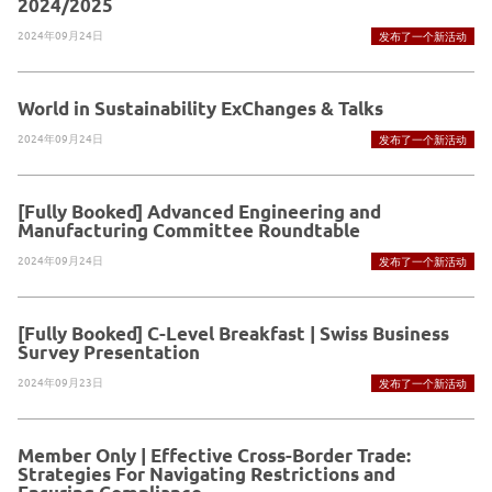
2024/2025
2024年09月24日
发布了一个新活动
World in Sustainability ExChanges & Talks
2024年09月24日
发布了一个新活动
[Fully Booked] Advanced Engineering and
Manufacturing Committee Roundtable
2024年09月24日
发布了一个新活动
[Fully Booked] C-Level Breakfast | Swiss Business
Survey Presentation
2024年09月23日
发布了一个新活动
Member Only | Effective Cross-Border Trade:
Strategies For Navigating Restrictions and