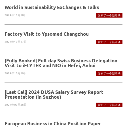
World in Sustainability ExChanges & Talks
2024年11月18日
发布了一个新活动
Factory Visit to Ypsomed Changzhou
2024年10月17日
发布了一个新活动
[Fully Booked] Full-day Swiss Business Delegation
Visit to iFLYTEK and NIO in Hefei, Anhui
2024年10月10日
发布了一个新活动
[Last Call] 2024 DUSA Salary Survey Report
Presentation (in Suzhou)
2024年09月26日
发布了一个新活动
European Business in China Position Paper