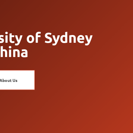
sity of Sydney
China
About Us