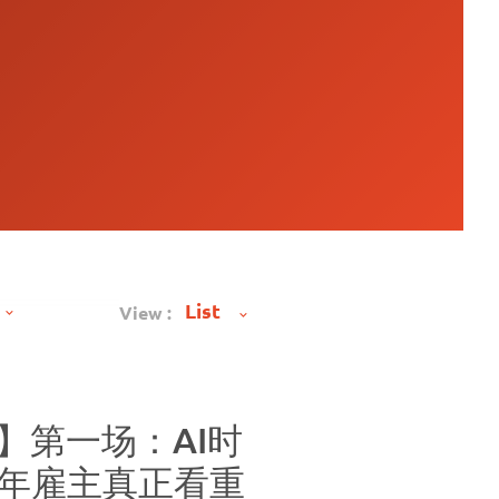
View :
场】第一场：AI时
6年雇主真正看重