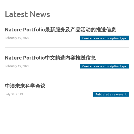
Latest News
Nature Portfolio最新服务及产品活动的推送信息
February 19, 2020
Created a new subscription type.
Nature Portfolio中文精选内容推送信息
February 19, 2020
Created a new subscription type.
中澳未来科学会议
July 30, 2019
Published a new event.