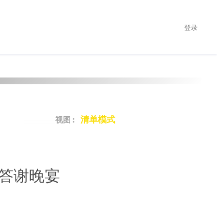
登录
司
视图 :
户答谢晚宴