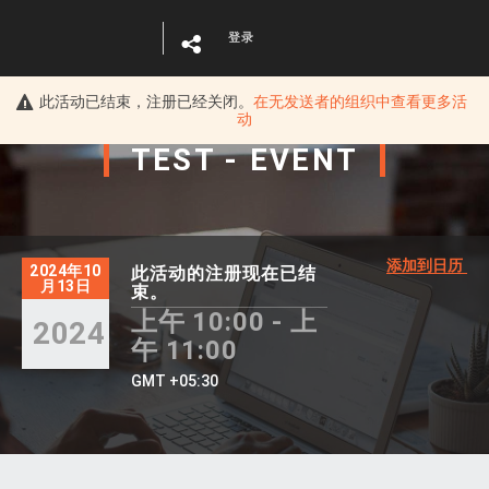
登录
此活动已结束，注册已经关闭。
在
无发送者的组织
中查看更多活
动
TEST - EVENT
添加到日历
2024年10
此活动的注册现在已结
月13日
束。
上午 10:00 - 上
2024
午 11:00
GMT +05:30