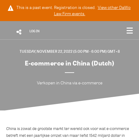
This is a past event. Registration is closed.
View other
DaWo
Law Firm
events.
LOG IN
TUESDAY, NOVEMBER 22, 2022 (5:00 PM - 6:00 PM) GMT+8
E-commerce in China (Dutch)
Verkopen in China via e-commerce
China is zowat de grootste markt ter wereld ook voor wat e-commerce
betreft met een jaarlijkse omzet van maar liefst 1542 miljard dollar in