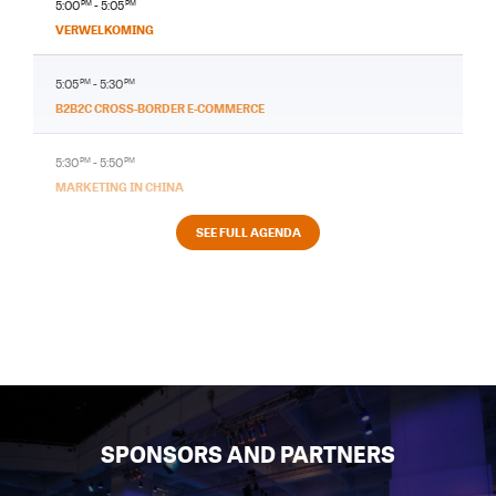
5:00
PM
- 5:05
PM
VERWELKOMING
5:05
PM
- 5:30
PM
B2B2C CROSS-BORDER E-COMMERCE
5:30
PM
- 5:50
PM
MARKETING IN CHINA
SEE FULL AGENDA
SPONSORS AND PARTNERS